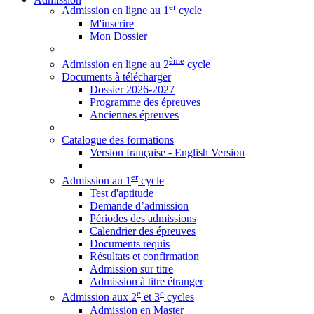
er
Admission en ligne au 1
cycle
M'inscrire
Mon Dossier
ème
Admission en ligne au 2
cycle
Documents à télécharger
Dossier 2026-2027
Programme des épreuves
Anciennes épreuves
Catalogue des formations
Version française - English Version
er
Admission au 1
cycle
Test d'aptitude
Demande d’admission
Périodes des admissions
Calendrier des épreuves
Documents requis
Résultats et confirmation
Admission sur titre
Admission à titre étranger
e
e
Admission aux 2
et 3
cycles
Admission en Master