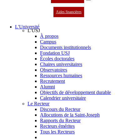
Aides financières
L'Université
L'USJ
À propos
Campus
Documents institutionnels
Fondation USJ
Écoles doctorales
Chaires universitaires
Observatoires
Ressources humaines
Recrutement
Alumni
Objectifs de développement durable
Calendrier universitaire
Le Recteur
Discours du Recteur
Allocutions de la Saint-Joseph
Rapports du Recteur
Recteurs émérites
Tous les Recteurs