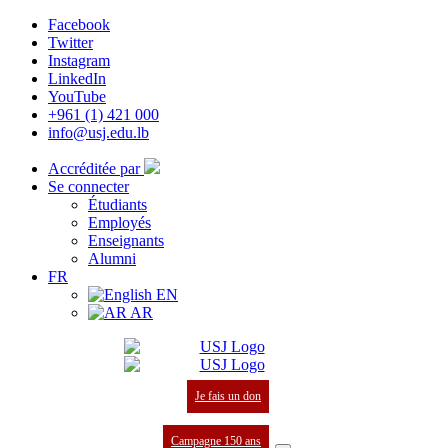
Facebook
Twitter
Instagram
LinkedIn
YouTube
+961 (1) 421 000
info@usj.edu.lb
Accréditée par
Se connecter
Étudiants
Employés
Enseignants
Alumni
FR
EN
AR
Je fais un don
Campagne 150 ans