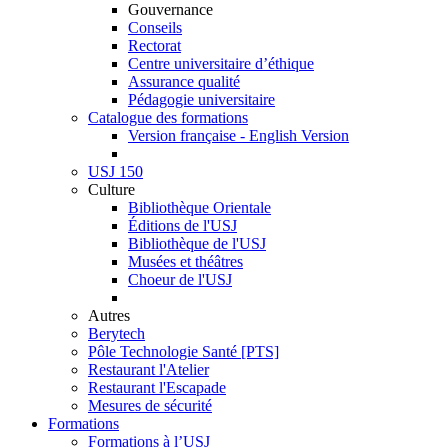
Gouvernance
Conseils
Rectorat
Centre universitaire d’éthique
Assurance qualité
Pédagogie universitaire
Catalogue des formations
Version française - English Version
USJ 150
Culture
Bibliothèque Orientale
Éditions de l'USJ
Bibliothèque de l'USJ
Musées et théâtres
Choeur de l'USJ
Autres
Berytech
Pôle Technologie Santé [PTS]
Restaurant l'Atelier
Restaurant l'Escapade
Mesures de sécurité
Formations
Formations à l’USJ