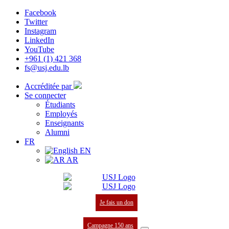
Facebook
Twitter
Instagram
LinkedIn
YouTube
+961 (1) 421 368
fs@usj.edu.lb
Accréditée par
Se connecter
Étudiants
Employés
Enseignants
Alumni
FR
EN
AR
Je fais un don
Campagne 150 ans