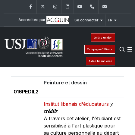
Facebook
Twitter
Instagram
LinkedIn
YouTube
+961 (1) 421 368
fs@usj.edu
Accréditée par
Se connecter
FR
Je fais un don
Campagne 150 ans
Aides financières
Peinture et dessin
016PEDIL2
3
Institut libanais d'éducateurs
crédits
A travers cet atelier, l'étudiant est
sensibilisé à l'art plastique pour
sa culture personnelle au départ