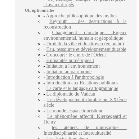
Travaux dirigés
UE optionnelles
-
Approche philosophique des mythes
-
Beyrouth : des destructions à la
reconstruction
-
Changement climatique: Enjeux
environnemental, humain et géopolitique
-
Droit de la ville et du citoyen (en arabe)
-
Eau, ressource et développement durable
-
Goncourt : le choix de l'Orient
-
Humanités numériques I
-
Initiation à l'environnement
-
Initiation au patrimoine
-
Introduction à l'anthropologie
-
Introduction aux Relations publiques
-
La carte et le langage cartographique
-
La diplomatie du Vatican
-
Le développement durable au XXIème
siècle
-
Le monde, espace touristique
-
Le phénomène affectif: Kierkegaard et
Henry
-
les ateliers de philosophie :
Interdisciplinarité et Interculturalité
-
Les Textes fondateurs