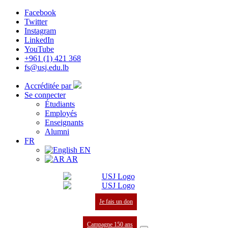
Facebook
Twitter
Instagram
LinkedIn
YouTube
+961 (1) 421 368
fs@usj.edu.lb
Accréditée par
Se connecter
Étudiants
Employés
Enseignants
Alumni
FR
EN
AR
Je fais un don
Campagne 150 ans