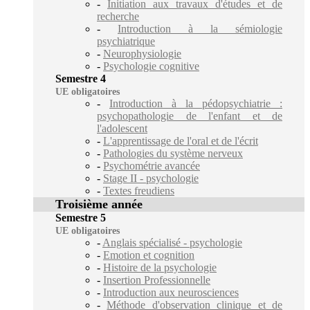
-
Initiation aux travaux d'études et de
recherche
-
Introduction à la sémiologie
psychiatrique
-
Neurophysiologie
-
Psychologie cognitive
Semestre 4
UE obligatoires
-
Introduction à la pédopsychiatrie :
psychopathologie de l'enfant et de
l'adolescent
-
L'apprentissage de l'oral et de l'écrit
-
Pathologies du système nerveux
-
Psychométrie avancée
-
Stage II - psychologie
-
Textes freudiens
Troisième année
Semestre 5
UE obligatoires
-
Anglais spécialisé - psychologie
-
Emotion et cognition
-
Histoire de la psychologie
-
Insertion Professionnelle
-
Introduction aux neurosciences
-
Méthode d'observation clinique et de