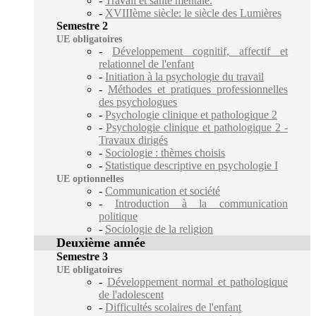
-
Travail et santé mentale.
-
XVIIIème siècle: le siècle des Lumières
Semestre 2
UE obligatoires
-
Développement cognitif, affectif et
relationnel de l'enfant
-
Initiation à la psychologie du travail
-
Méthodes et pratiques professionnelles
des psychologues
-
Psychologie clinique et pathologique 2
-
Psychologie clinique et pathologique 2 -
Travaux dirigés
-
Sociologie : thèmes choisis
-
Statistique descriptive en psychologie I
UE optionnelles
-
Communication et société
-
Introduction à la communication
politique
-
Sociologie de la religion
Deuxième année
Semestre 3
UE obligatoires
-
Développement normal et pathologique
de l'adolescent
-
Difficultés scolaires de l'enfant