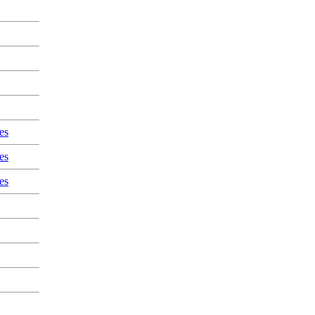
es
es
es