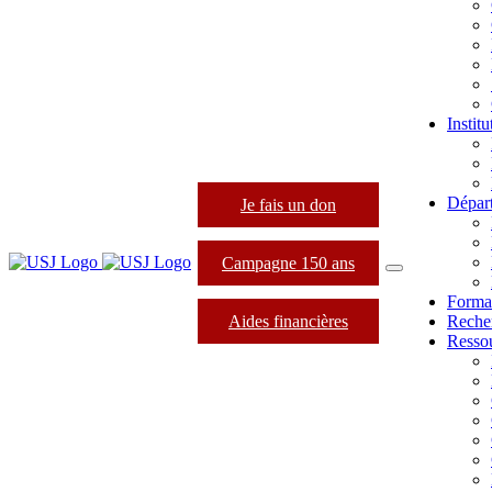
Instit
Dépar
Je fais un don
Campagne 150 ans
Forma
Aides financières
Reche
Resso