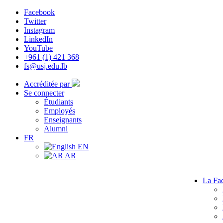
Facebook
Twitter
Instagram
LinkedIn
YouTube
+961 (1) 421 368
fs@usj.edu.lb
Accréditée par
Se connecter
Étudiants
Employés
Enseignants
Alumni
FR
EN
AR
La Fac