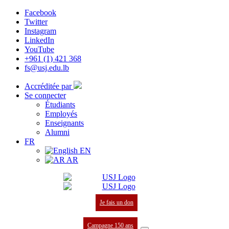
Facebook
Twitter
Instagram
LinkedIn
YouTube
+961 (1) 421 368
fs@usj.edu.lb
Accréditée par
Se connecter
Étudiants
Employés
Enseignants
Alumni
FR
EN
AR
Je fais un don
Campagne 150 ans