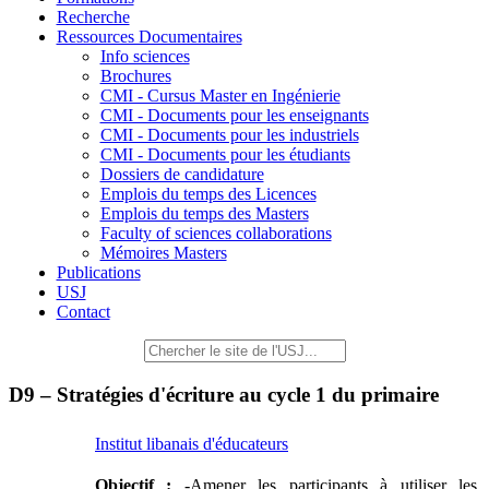
Recherche
Ressources Documentaires
Info sciences
Brochures
CMI - Cursus Master en Ingénierie
CMI - Documents pour les enseignants
CMI - Documents pour les industriels
CMI - Documents pour les étudiants
Dossiers de candidature
Emplois du temps des Licences
Emplois du temps des Masters
Faculty of sciences collaborations
Mémoires Masters
Publications
USJ
Contact
D9 – Stratégies d'écriture au cycle 1 du primaire
Institut libanais d'éducateurs
Objectif :
-Amener les participants à utiliser les