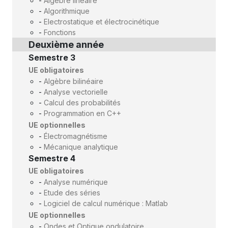
-
Algèbre linéaire
-
Algorithmique
-
Electrostatique et électrocinétique
-
Fonctions
Deuxième année
Semestre 3
UE obligatoires
-
Algèbre bilinéaire
-
Analyse vectorielle
-
Calcul des probabilités
-
Programmation en C++
UE optionnelles
-
Électromagnétisme
-
Mécanique analytique
Semestre 4
UE obligatoires
-
Analyse numérique
-
Etude des séries
-
Logiciel de calcul numérique : Matlab
UE optionnelles
-
Ondes et Optique ondulatoire