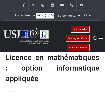
Facebook
Twitter
Instagram
LinkedIn
YouTube
+961 (1) 421 368
fs@usj.edu
Accréditée par
Se connecter
FR
Je fais un don
Campagne 150 ans
Aides financières
Licence en mathématiques
: option informatique
appliquée