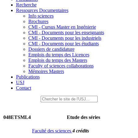
Recherche
Ressources Documentaires
Info sciences
Brochures
CMI - Cursus Master en Ingénierie
CMI - Documents pour les enseignants
CMI - Documents pour les industriels
CMI - Documents pour les étudiants
Dossiers de candidature
Emplois du temps des Licences
Emplois du temps des Masters
Faculty of sciences collaborations
Mémoires Masters
Publications
USJ
Contact
048ETSML4
Etude des séries
Faculté des sciences
4 crédits