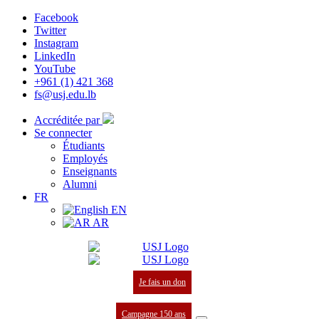
Facebook
Twitter
Instagram
LinkedIn
YouTube
+961 (1) 421 368
fs@usj.edu.lb
Accréditée par
Se connecter
Étudiants
Employés
Enseignants
Alumni
FR
EN
AR
Je fais un don
Campagne 150 ans