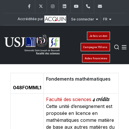
Facebook
Twitter
Instagram
LinkedIn
YouTube
+961 (1) 421 368
fs@usj.edu
Accréditée par
Se connecter
FR
Je fais un don
Campagne 150 ans
Aides financières
Fondements mathématiques
048FOMML1
4 crédits
Faculté des sciences
Cette unité d’enseignement est
proposée en licence en
mathématiques comme matière
de base aux autres matières du