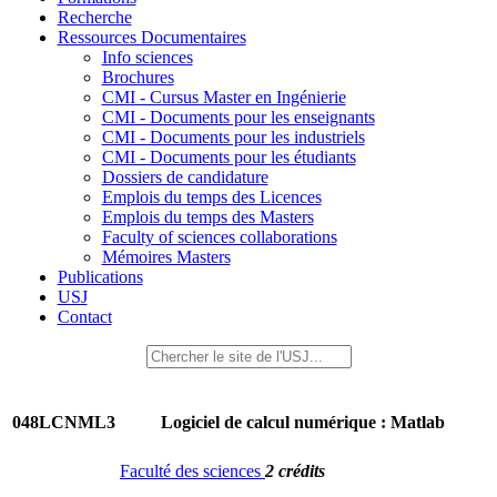
Recherche
Ressources Documentaires
Info sciences
Brochures
CMI - Cursus Master en Ingénierie
CMI - Documents pour les enseignants
CMI - Documents pour les industriels
CMI - Documents pour les étudiants
Dossiers de candidature
Emplois du temps des Licences
Emplois du temps des Masters
Faculty of sciences collaborations
Mémoires Masters
Publications
USJ
Contact
048LCNML3
Logiciel de calcul numérique : Matlab
Faculté des sciences
2 crédits