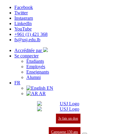
Facebook
Twitter
Instagram
LinkedIn
YouTube
+961 (1) 421 368
fs@usj.edu.lb
Accréditée par
Se connecter
Étudiants
Employés
Enseignants
Alumni
FR
EN
AR
Je fais un don
Campagne 150 ans