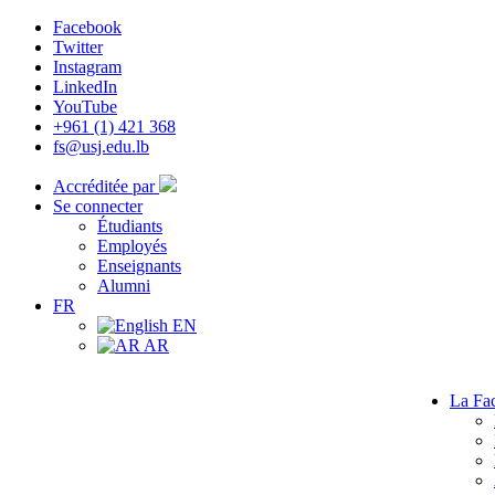
Facebook
Twitter
Instagram
LinkedIn
YouTube
+961 (1) 421 368
fs@usj.edu.lb
Accréditée par
Se connecter
Étudiants
Employés
Enseignants
Alumni
FR
EN
AR
La Fac