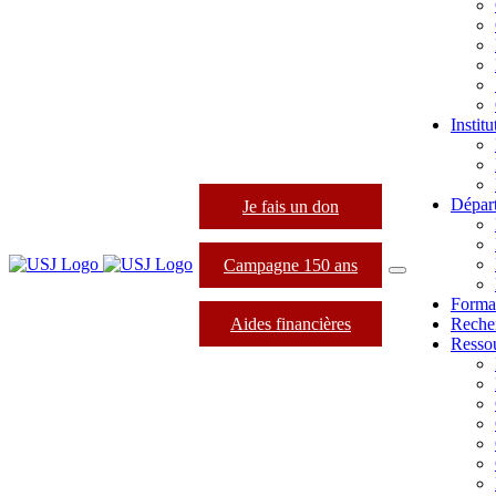
Instit
Dépar
Je fais un don
Campagne 150 ans
Forma
Aides financières
Reche
Resso