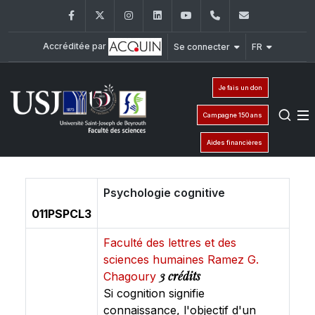
Facebook
Twitter
Instagram
LinkedIn
YouTube
+961 (1) 421 368
fs@usj.edu
Accréditée par
Se connecter
FR
Je fais un don
Campagne 150 ans
Aides financières
Psychologie cognitive
011PSPCL3
Faculté des lettres et des
sciences humaines Ramez G.
3 crédits
Chagoury
Si cognition signifie
connaissance, l'objectif d'un