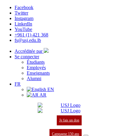
Facebook
Twitter
Instagram
LinkedIn
YouTube
+961 (1) 421 368
fs@usj.edu.lb
Accréditée par
Se connecter
Étudiants
Employés
Enseignants
Alumni
FR
EN
AR
Je fais un don
Campagne 150 ans