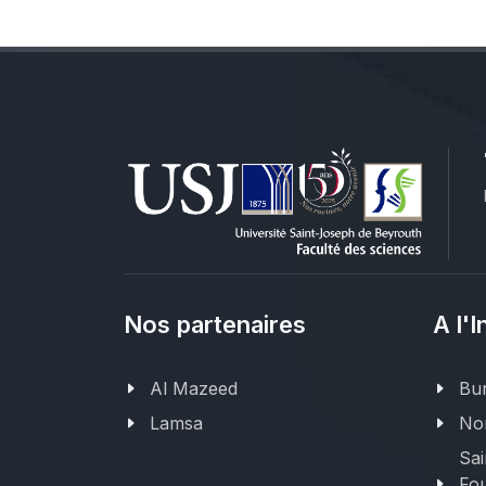
Nos partenaires
A l'I
Al Mazeed
Bur
Lamsa
Nor
Sai
Fou