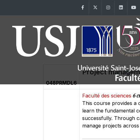
Facebook
Twitter
Instagram
Linke
Project managem
048PRMDL6
6 c
Faculté des sciences
This course provides a 
learn the fundamental co
successfully. Through ca
manage projects across 