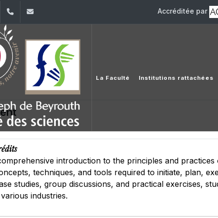
Accréditée par
dIn
YouTube
+961 (1) 421 368
fs@usj.edu.lb
La Faculté
Institutions rattachées
ent
rédits
comprehensive introduction to the principles and practices
ncepts, techniques, and tools required to initiate, plan, ex
se studies, group discussions, and practical exercises, stud
various industries.