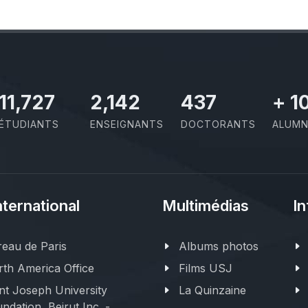
11,727
2,142
437
+
1
ÉTUDIANTS
ENSEIGNANTS
DOCTORANTS
ALUMN
nternational
Multimédias
In
eau de Paris
Albums photos
th America Office
Films USJ
nt Joseph University
La Quinzaine
ndation, Beirut Inc. -