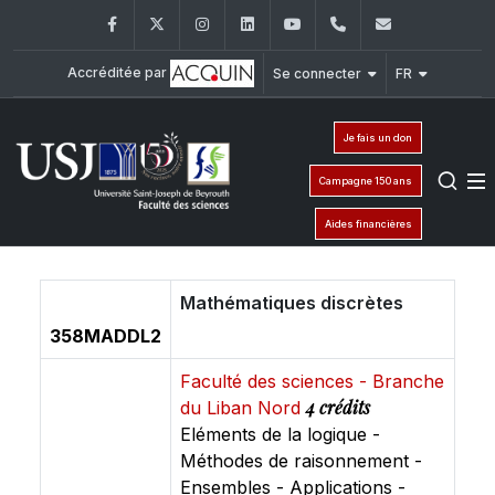
Facebook
Twitter
Instagram
LinkedIn
YouTube
+961 (1) 421 368
fs@usj.edu
Accréditée par
Se connecter
FR
Je fais un don
Campagne 150 ans
Aides financières
Mathématiques discrètes
358MADDL2
Faculté des sciences - Branche
4 crédits
du Liban Nord
Eléments de la logique -
Méthodes de raisonnement -
Ensembles - Applications -