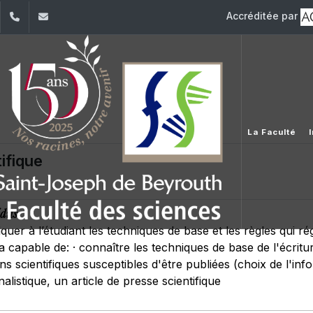
Accréditée par
dIn
YouTube
+961 (1) 421 368
fs@usj.edu.lb
La Faculté
ifique
dits
quer à l’étudiant les techniques de base et les règles qui régi
a capable de: · connaître les techniques de base de l'écriture
s scientifiques susceptibles d'être publiées (choix de l'info
alistique, un article de presse scientifique