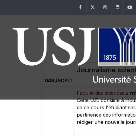
Facebook
Twitter
Instagram
Linke
Journalisme scient
048JSCPL1
2 cré
Faculté des sciences
Cette U.E. consiste à incul
de ce cours l'étudiant ser
pertinence des information
rédiger une nouvelle journ