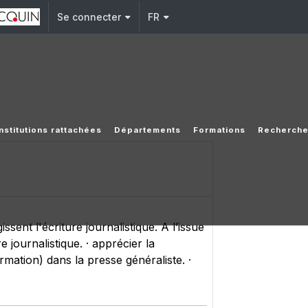
Se connecter
FR
Institutions rattachées
Départements
Formations
Recherch
ssent l'écriture journalistique. A l’issue
 journalistique. · apprécier la
rmation) dans la presse généraliste. ·