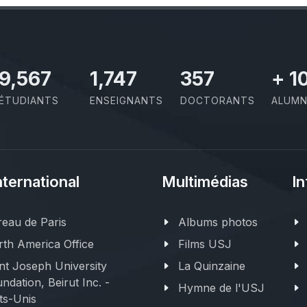
11,110
2,029
414
+
1
ÉTUDIANTS
ENSEIGNANTS
DOCTORANTS
ALUMN
nternational
Multimédias
In
eau de Paris
Albums photos
th America Office
Films USJ
nt Joseph University
La Quinzaine
ndation, Beirut Inc. -
Hymne de l'USJ
ts-Unis