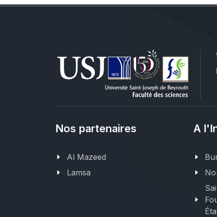
Nos partenaires
A l'I
Al Mazeed
Bur
Lamsa
Nor
Sai
Fou
Éta