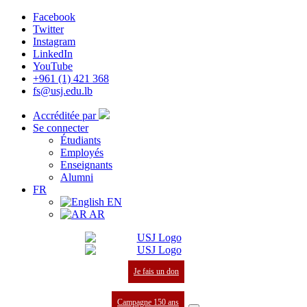
Facebook
Twitter
Instagram
LinkedIn
YouTube
+961 (1) 421 368
fs@usj.edu.lb
Accréditée par
Se connecter
Étudiants
Employés
Enseignants
Alumni
FR
EN
AR
Je fais un don
Campagne 150 ans