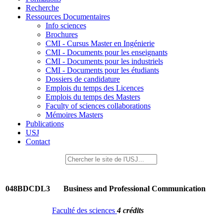
Recherche
Ressources Documentaires
Info sciences
Brochures
CMI - Cursus Master en Ingénierie
CMI - Documents pour les enseignants
CMI - Documents pour les industriels
CMI - Documents pour les étudiants
Dossiers de candidature
Emplois du temps des Licences
Emplois du temps des Masters
Faculty of sciences collaborations
Mémoires Masters
Publications
USJ
Contact
048BDCDL3
Business and Professional Communication
Faculté des sciences
4 crédits