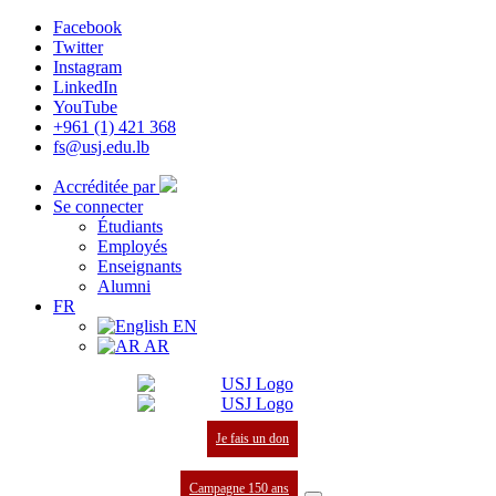
Facebook
Twitter
Instagram
LinkedIn
YouTube
+961 (1) 421 368
fs@usj.edu.lb
Accréditée par
Se connecter
Étudiants
Employés
Enseignants
Alumni
FR
EN
AR
Je fais un don
Campagne 150 ans