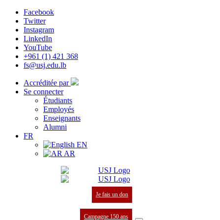
Facebook
Twitter
Instagram
LinkedIn
YouTube
+961 (1) 421 368
fs@usj.edu.lb
Accréditée par
Se connecter
Étudiants
Employés
Enseignants
Alumni
FR
EN
AR
Je fais un don
Campagne 150 ans