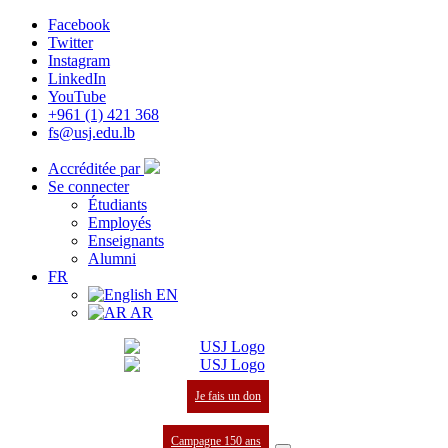
Facebook
Twitter
Instagram
LinkedIn
YouTube
+961 (1) 421 368
fs@usj.edu.lb
Accréditée par
Se connecter
Étudiants
Employés
Enseignants
Alumni
FR
EN
AR
Je fais un don
Campagne 150 ans