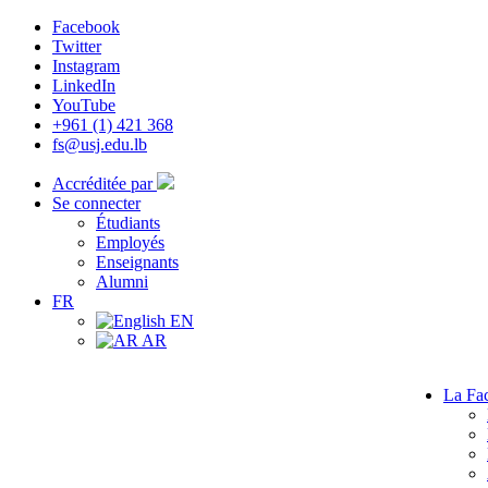
Facebook
Twitter
Instagram
LinkedIn
YouTube
+961 (1) 421 368
fs@usj.edu.lb
Accréditée par
Se connecter
Étudiants
Employés
Enseignants
Alumni
FR
EN
AR
La Fac