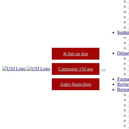
Instit
Dépar
Je fais un don
Campagne 150 ans
Forma
Aides financières
Reche
Resso