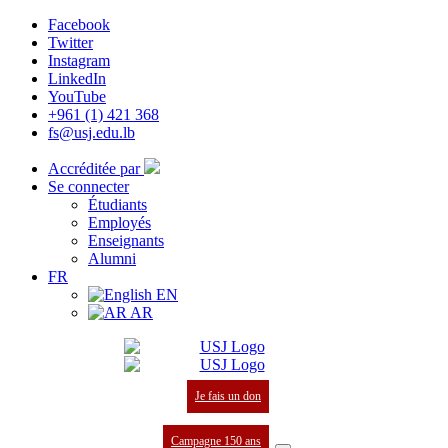
Facebook
Twitter
Instagram
LinkedIn
YouTube
+961 (1) 421 368
fs@usj.edu.lb
Accréditée par
Se connecter
Étudiants
Employés
Enseignants
Alumni
FR
EN
AR
Je fais un don
Campagne 150 ans