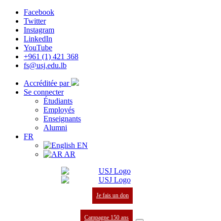
Facebook
Twitter
Instagram
LinkedIn
YouTube
+961 (1) 421 368
fs@usj.edu.lb
Accréditée par
Se connecter
Étudiants
Employés
Enseignants
Alumni
FR
EN
AR
Je fais un don
Campagne 150 ans