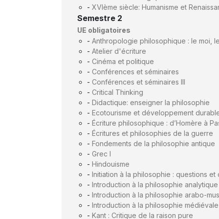
-
XVIème siècle: Humanisme et Renaiss
Semestre 2
UE obligatoires
-
Anthropologie philosophique : le moi, le
-
Atelier d'écriture
-
Cinéma et politique
-
Conférences et séminaires
-
Conférences et séminaires III
-
Critical Thinking
-
Didactique: enseigner la philosophie
-
Ecotourisme et développement durabl
-
Écriture philosophique : d’Homère à P
-
Écritures et philosophies de la guerre
-
Fondements de la philosophie antique
-
Grec I
-
Hindouisme
-
Initiation à la philosophie : questions et
-
Introduction à la philosophie analytique
-
Introduction à la philosophie arabo-m
-
Introduction à la philosophie médiévale
-
Kant : Critique de la raison pure