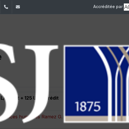
Accréditée par
dIn
YouTube
+961 (1) 421 000
flsh@usj.edu.lb
e
.L/Crédit + 125 USD/Crédit
es sciences humaines Ramez G. Chagoury