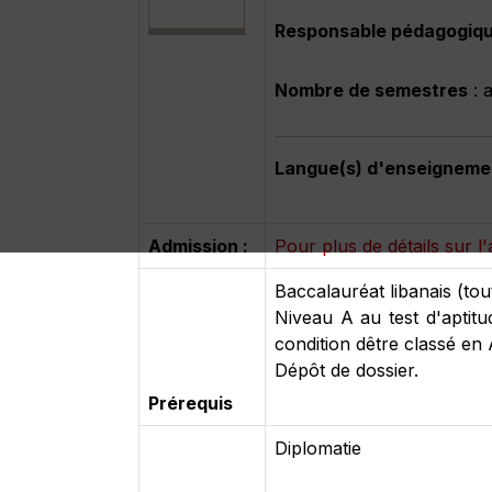
Responsable pédagogiq
Nombre de semestres
: 
Langue(s) d'enseigneme
Admission :
Pour plus de détails sur l'
Baccalauréat libanais (tou
Niveau A au test d'aptit
condition dêtre classé en
Dépôt de dossier.
Prérequis
Diplomatie