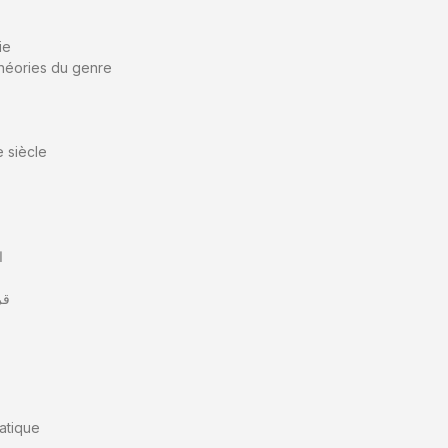
ie
théories du genre
 siècle
ا
قراء
atique