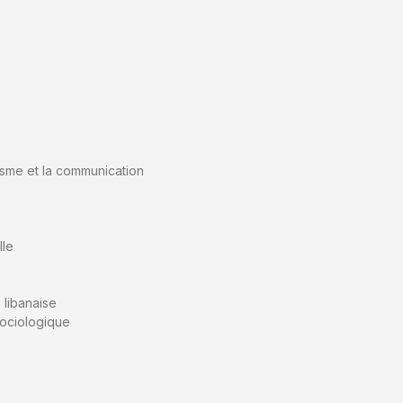
lisme et la communication
lle
é libanaise
sociologique