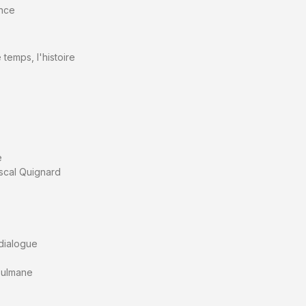
ance
 temps, l'histoire
e
ascal Quignard
 dialogue
usulmane