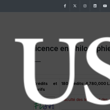
Facebook
Twitter
Instagram
Linke
Licence en philosophi
Crédits et
180 crédits: 4,780,000 L
Tarifs
Faculté des lettres et d