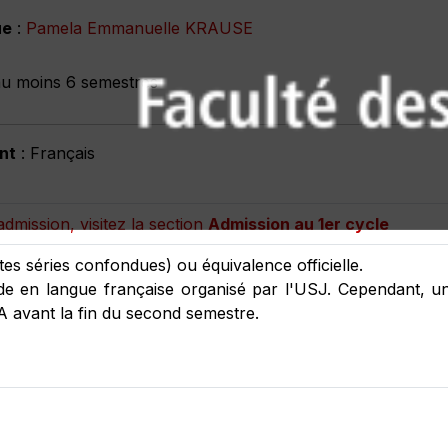
ue
:
Pamela Emmanuelle KRAUSE
au moins 6 semestres
nt
: Français
admission, visitez la section
Admission au 1er cycle
tes séries confondues) ou équivalence officielle.
ude en langue française organisé par l'USJ. Cependant, u
 A avant la fin du second semestre.