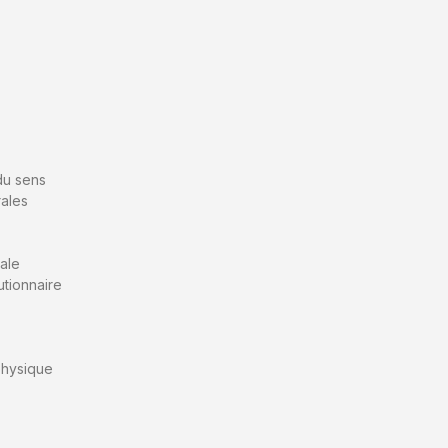
du sens
rales
ale
utionnaire
aphysique