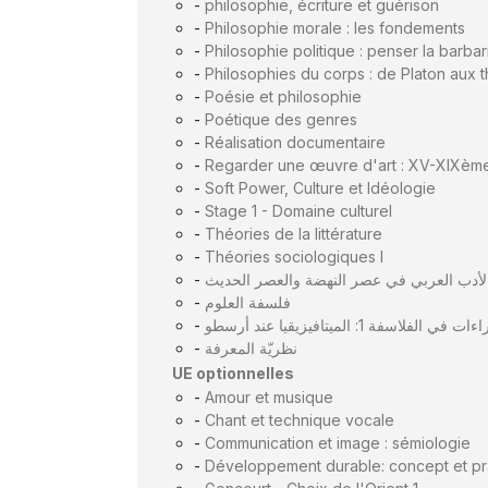
-
philosophie, écriture et guérison
-
Philosophie morale : les fondements
-
Philosophie politique : penser la barbar
-
Philosophies du corps : de Platon aux 
-
Poésie et philosophie
-
Poétique des genres
-
Réalisation documentaire
-
Regarder une œuvre d'art : XV-XIXème
-
Soft Power, Culture et Idéologie
-
Stage 1 - Domaine culturel
-
Théories de la littérature
-
Théories sociologiques I
-
لأدب العربي في عصر النهضة والعصر الحديث
-
فلسفة العلوم
-
ات في الفلاسفة 1: الميتافيزيقيا عند أرسطو
-
نظريّة المعرفة
UE optionnelles
-
Amour et musique
-
Chant et technique vocale
-
Communication et image : sémiologie
-
Développement durable: concept et pr