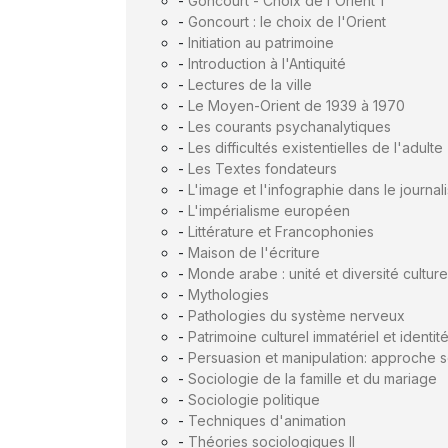
-
Goncourt - Choix de l'Orient 1
-
Goncourt : le choix de l'Orient
-
Initiation au patrimoine
-
Introduction à l'Antiquité
-
Lectures de la ville
-
Le Moyen-Orient de 1939 à 1970
-
Les courants psychanalytiques
-
Les difficultés existentielles de l'adulte
-
Les Textes fondateurs
-
L'image et l'infographie dans le journa
-
L'impérialisme européen
-
Littérature et Francophonies
-
Maison de l'écriture
-
Monde arabe : unité et diversité culture
-
Mythologies
-
Pathologies du système nerveux
-
Patrimoine culturel immatériel et identit
-
Persuasion et manipulation: approche 
-
Sociologie de la famille et du mariage
-
Sociologie politique
-
Techniques d'animation
-
Théories sociologiques II