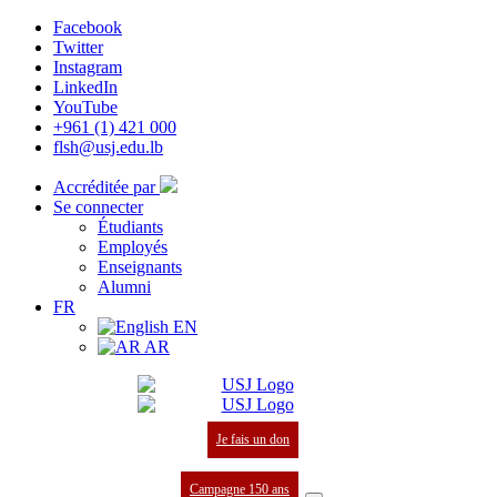
Facebook
Twitter
Instagram
LinkedIn
YouTube
+961 (1) 421 000
flsh@usj.edu.lb
Accréditée par
Se connecter
Étudiants
Employés
Enseignants
Alumni
FR
EN
AR
Je fais un don
Campagne 150 ans