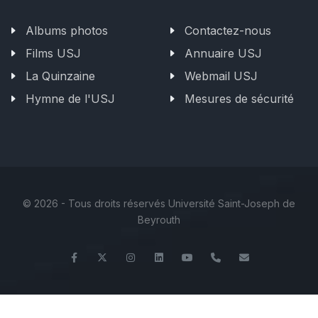
Albums photos
Contactez-nous
Films USJ
Annuaire USJ
La Quinzaine
Webmail USJ
Hymne de l'USJ
Mesures de sécurité
©
2026 - Tous droits réservés Université Saint-Joseph de
Beyrouth
Facebook
Twitter
Instagram
LinkedIn
YouTube
+961 (1) 421 000
flsh@usj.ed