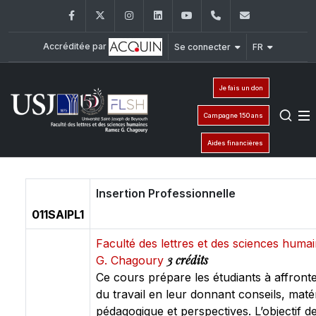
Facebook
Twitter
Instagram
LinkedIn
YouTube
+961 (1) 421 000
flsh@usj.e
Accréditée par
Se connecter
FR
Je fais un don
Campagne 150 ans
Aides financières
Insertion Professionnelle
011SAIPL1
Faculté des lettres et des sciences hum
3 crédits
G. Chagoury
Ce cours prépare les étudiants à affront
du travail en leur donnant conseils, matér
pédagogique et perspectives. L’objectif d