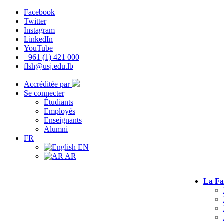
Facebook
Twitter
Instagram
LinkedIn
YouTube
+961 (1) 421 000
flsh@usj.edu.lb
Accréditée par
Se connecter
Étudiants
Employés
Enseignants
Alumni
FR
EN
AR
La Fa