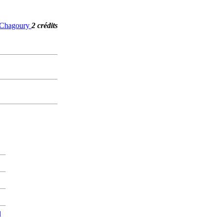
. Chagoury
2 crédits
l