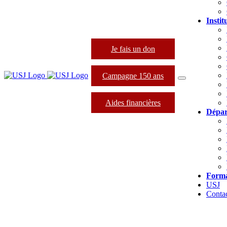
Instit
Je fais un don
Campagne 150 ans
Aides financières
Dépar
Forma
USJ
Conta