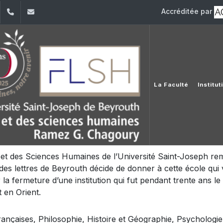
Accréditée par
dIn
YouTube
+961 (1) 421 000
flsh@usj.edu.lb
La Faculté
Institu
s et des Sciences Humaines de l’Université Saint-Joseph re
des lettres de Beyrouth décide de donner à cette école qui
par la fermeture d’une institution qui fut pendant trente ans 
 en Orient.
ançaises, Philosophie, Histoire et Géographie, Psychologie e