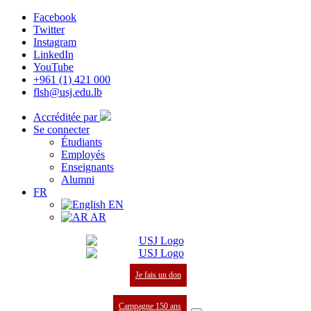
Facebook
Twitter
Instagram
LinkedIn
YouTube
+961 (1) 421 000
flsh@usj.edu.lb
Accréditée par
Se connecter
Étudiants
Employés
Enseignants
Alumni
FR
EN
AR
Je fais un don
Campagne 150 ans