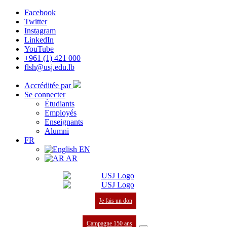
Facebook
Twitter
Instagram
LinkedIn
YouTube
+961 (1) 421 000
flsh@usj.edu.lb
Accréditée par
Se connecter
Étudiants
Employés
Enseignants
Alumni
FR
EN
AR
Je fais un don
Campagne 150 ans