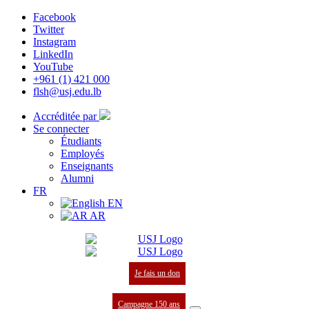
Facebook
Twitter
Instagram
LinkedIn
YouTube
+961 (1) 421 000
flsh@usj.edu.lb
Accréditée par
Se connecter
Étudiants
Employés
Enseignants
Alumni
FR
EN
AR
Je fais un don
Campagne 150 ans