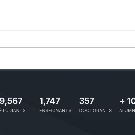
10,801
1,973
403
+
1
ÉTUDIANTS
ENSEIGNANTS
DOCTORANTS
ALUMN