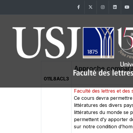
Facebook
Twitter
Instagram
Linke
Approche comparati
011L8ACL3
Faculté des lettres et d
Ce cours devra permettre a
littératures des divers pa
littératures du monde se p
permettent d’y apporter de
sur notre condition d’ho