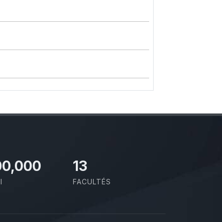
00,000
13
I
FACULTÉS