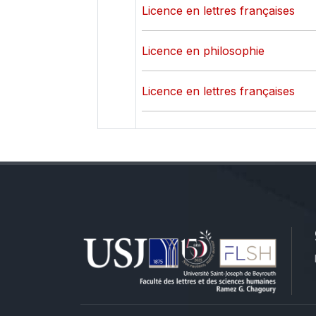
Licence en lettres françaises
Licence en philosophie
Licence en lettres françaises