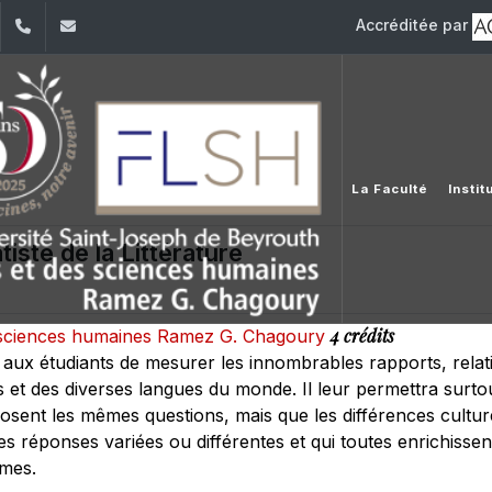
Accréditée par
dIn
YouTube
+961 (1) 421 000
flsh@usj.edu.lb
La Faculté
Instit
ste de la Littérature
4 crédits
es sciences humaines Ramez G. Chagoury
ux étudiants de mesurer les innombrables rapports, relation
ys et des diverses langues du monde. Il leur permettra surto
osent les mêmes questions, mais que les différences culture
s réponses variées ou différentes et qui toutes enrichissen
mmes.