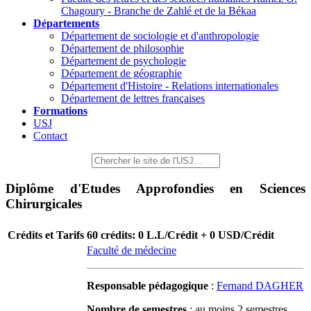
Chagoury - Branche de Zahlé et de la Békaa
Départements
Département de sociologie et d'anthropologie
Département de philosophie
Département de psychologie
Département de géographie
Département d'Histoire - Relations internationales
Département de lettres françaises
Formations
USJ
Contact
Diplôme d'Etudes Approfondies en Sciences
Chirurgicales
Crédits et Tarifs
60 crédits: 0 L.L/Crédit + 0 USD/Crédit
Faculté de médecine
Responsable pédagogique
:
Fernand DAGHER
Nombre de semestres
: au moins 2 semestres