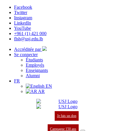
Facebook
Twitter
Instagram
LinkedIn
YouTube
+961 (1) 421 000
flsh@usj.edu.lb
Accréditée par
Se connecter
Étudiants
Employés
Enseignants
Alumni
FR
EN
AR
Je fais un don
Campagne 150 ans