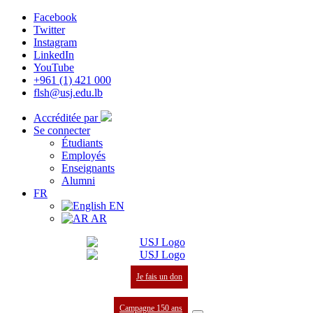
Facebook
Twitter
Instagram
LinkedIn
YouTube
+961 (1) 421 000
flsh@usj.edu.lb
Accréditée par
Se connecter
Étudiants
Employés
Enseignants
Alumni
FR
EN
AR
Je fais un don
Campagne 150 ans