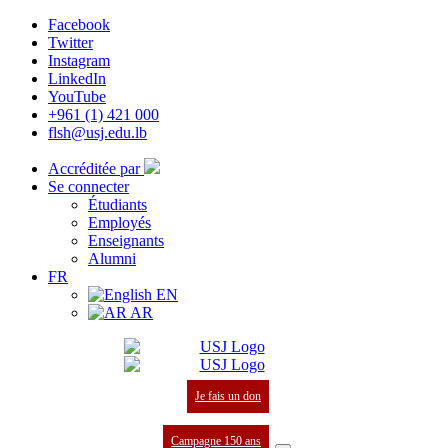
Facebook
Twitter
Instagram
LinkedIn
YouTube
+961 (1) 421 000
flsh@usj.edu.lb
Accréditée par
Se connecter
Étudiants
Employés
Enseignants
Alumni
FR
EN
AR
Je fais un don
Campagne 150 ans