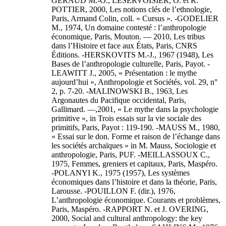
GERAUD M.-O., LESERVOISIER, O. et R.
POTTIER, 2000, Les notions clés de l’ethnologie,
Paris, Armand Colin, coll. « Cursus ». -GODELIER
M., 1974, Un domaine contesté : l’anthropologie
économique, Paris, Mouton. ― 2010, Les tribus
dans l’Histoire et face aux États, Paris, CNRS
Éditions. -HERSKOVITS M.-J., 1967 (1948), Les
Bases de l’anthropologie culturelle, Paris, Payot. -
LEAWITT J., 2005, « Présentation : le mythe
aujourd’hui », Anthropologie et Sociétés, vol. 29, n°
2, p. 7-20. -MALINOWSKI B., 1963, Les
Argonautes du Pacifique occidental, Paris,
Gallimard. ―,2001, « Le mythe dans la psychologie
primitive », in Trois essais sur la vie sociale des
primitifs, Paris, Payot : 119-190. -MAUSS M., 1980,
« Essai sur le don. Forme et raison de l’échange dans
les sociétés archaïques » in M. Mauss, Sociologie et
anthropologie, Paris, PUF. -MEILLASSOUX C.,
1975, Femmes, greniers et capitaux, Paris, Maspéro.
-POLANYI K., 1975 (1957), Les systèmes
économiques dans l’histoire et dans la théorie, Paris,
Larousse. -POUILLON F. (dir.), 1976,
L’anthropologie économique. Courants et problèmes,
Paris, Maspéro. -RAPPORT N. et J. OVERING,
2000, Social and cultural anthropology: the key