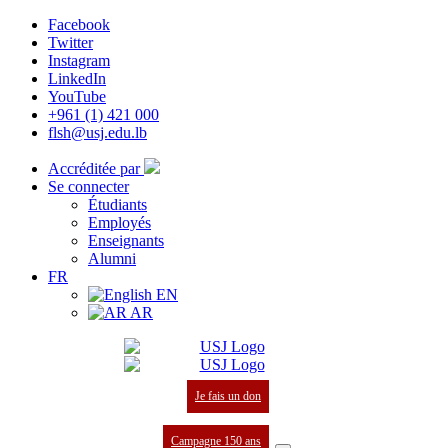
Facebook
Twitter
Instagram
LinkedIn
YouTube
+961 (1) 421 000
flsh@usj.edu.lb
Accréditée par
Se connecter
Étudiants
Employés
Enseignants
Alumni
FR
EN
AR
Je fais un don
Campagne 150 ans