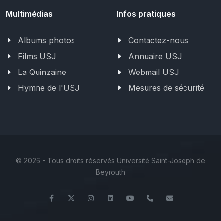
Multimédias
Infos pratiques
Albums photos
Contactez-nous
Films USJ
Annuaire USJ
La Quinzaine
Webmail USJ
Hymne de l'USJ
Mesures de sécurité
©
2026 - Tous droits réservés Université Saint-Joseph de
Beyrouth
Facebook
Twitter
Instagram
LinkedIn
YouTube
+961 (1) 421 000
flsh@usj.ed