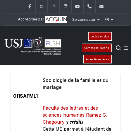
Facebook
Twitter
Instagram
LinkedIn
YouTube
+961 (1) 421 000
flsh@usj.e
Accréditée par
Se connecter
FR
Je fais un don
Campagne 150 ans
Aides financières
Sociologie de la famille et du
mariage
011SAFML1
Faculté des lettres et des
sciences humaines Ramez G.
3 crédits
Chagoury
Cette UE permet à l’étudiant de