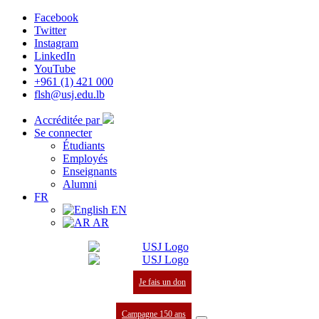
Facebook
Twitter
Instagram
LinkedIn
YouTube
+961 (1) 421 000
flsh@usj.edu.lb
Accréditée par
Se connecter
Étudiants
Employés
Enseignants
Alumni
FR
EN
AR
Je fais un don
Campagne 150 ans