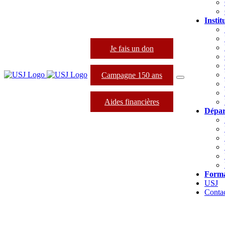
Instit
Je fais un don
Campagne 150 ans
Aides financières
Dépar
Forma
USJ
Conta