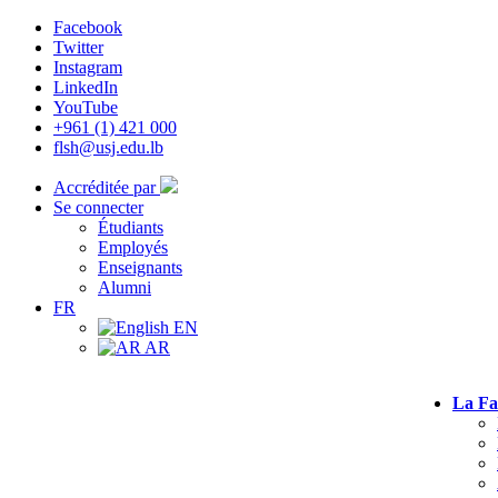
Facebook
Twitter
Instagram
LinkedIn
YouTube
+961 (1) 421 000
flsh@usj.edu.lb
Accréditée par
Se connecter
Étudiants
Employés
Enseignants
Alumni
FR
EN
AR
La Fa