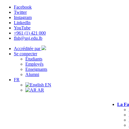
Facebook
Twitter
Instagram
LinkedIn
YouTube
+961 (1) 421 000
flsh@usj.edu.lb
Accréditée par
Se connecter
Étudiants
Employés
Enseignants
Alumni
FR
EN
AR
La Fa