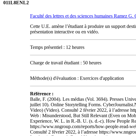
011L8ENL2
Faculté des lettres et des sciences humaines Ramez G
Cette U.E. amène l’étudiant à produire un support destin
présentation interactive ou en vidéo.
Temps présentiel : 12 heures
Charge de travail étudiant : 50 heures
Méthode(s) d'évaluation : Exercices d'application
Référence :
Balle, F. (2004). Les médias (Vol. 3694). Presses Univ
juillet 10). Online Storytelling Forms. CyberJournalist.
Video) (Video). Consulté 2 février 2022, à l’adresse ht
Web : Misunderstood, But Still Relevant (Even on Mobi
Experience, W. L. in R.-B. U. (s. d.-c). How People R
https://www.nngroup.com/reports/how-people-read-web-
Consulté 2 février 2022, à l’adresse https://www.nngro