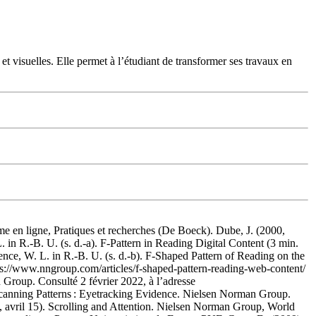
et visuelles. Elle permet à l’étudiant de transformer ses travaux en
me en ligne, Pratiques et recherches (De Boeck). Dube, J. (2000,
. in R.-B. U. (s. d.-a). F-Pattern in Reading Digital Content (3 min.
ence, W. L. in R.-B. U. (s. d.-b). F-Shaped Pattern of Reading on the
ps://www.nngroup.com/articles/f-shaped-pattern-reading-web-content/
Group. Consulté 2 février 2022, à l’adresse
Scanning Patterns : Eyetracking Evidence. Nielsen Norman Group.
8, avril 15). Scrolling and Attention. Nielsen Norman Group, World