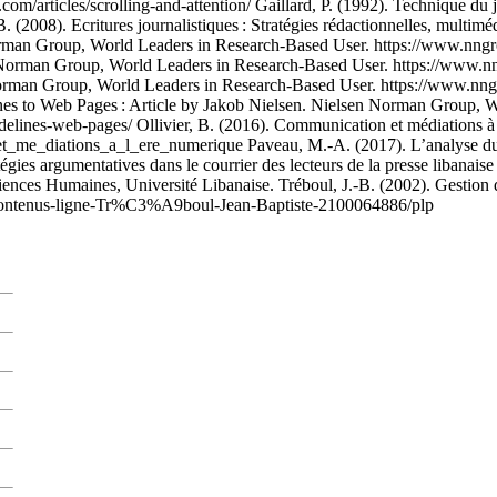
m/articles/scrolling-and-attention/ Gaillard, P. (1992). Technique du 
2008). Ecritures journalistiques : Stratégies rédactionnelles, multiméd
rman Group, World Leaders in Research-Based User. https://www.nngrou
orman Group, World Leaders in Research-Based User. https://www.nngr
orman Group, World Leaders in Research-Based User. https://www.nngro
ines to Web Pages : Article by Jakob Nielsen. Nielsen Norman Group, 
delines-web-pages/ Ollivier, B. (2016). Communication et médiations à
e_diations_a_l_ere_numerique Paveau, M.-A. (2017). L’analyse du di
gies argumentatives dans le courrier des lecteurs de la presse libanais
 Sciences Humaines, Université Libanaise. Tréboul, J.-B. (2002). Gestio
ontenus-ligne-Tr%C3%A9boul-Jean-Baptiste-2100064886/plp