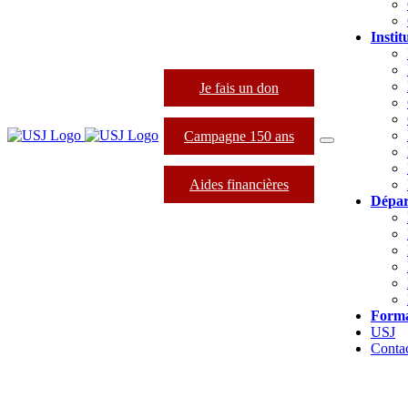
Instit
Je fais un don
Campagne 150 ans
Aides financières
Dépar
Forma
USJ
Conta