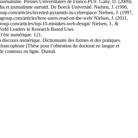
journalisme. Presses Universitaires de France-PUF. Gany, D. (2009).
ia et journalisme narratif. De Boeck Université. Nielsen, J. (1996,
p.com/articles/inverted-pyramids-in-cyberspace/ Nielsen, J. (1997,
oup.com/articles/how-users-read-on-the-web/ Nielsen, J. (2011,
up.com/articles/top-10-mistakes-web-design/ Nielsen, J., &
World Leaders in Research-Based User.
 l’ère numérique. 121.
scours numérique. Dictionnaire des formes et des pratiques.
e francophone [Thèse pour l’obtention du doctorat en langue et
n de contenus en ligne. Dunod.