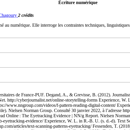
Écriture numérique
. Chagoury
2 crédits
é au numérique. Elle interroge les contraintes techniques, linguistiques 
ersitaires de France-PUF. Degand, A., & Grevisse, B. (2012). Journalis
Net. http://cyberjournalist.net/online-storytelling-forms Experience, W. L
tps://www.nngroup.com/videos/f-pattern-reading-digital-content/ Experi
le). Nielsen Norman Group. Consulté 30 janvier 2022, à l’adresse htt
ead Online : The Eyetracking Evidence | NN/g Report. Nielsen Norman 
eyetracking-evidence/ Experience, W. L. in R.-B. U. (s. d.-d). Text 
up.com/articles/text-scanning-patterns-eyetracking/ Fessenden, T. (201