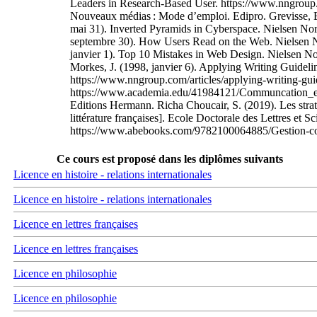
Leaders in Research-Based User. https://www.nngroup.co
Nouveaux médias : Mode d’emploi. Edipro. Grevisse, B. (
mai 31). Inverted Pyramids in Cyberspace. Nielsen No
septembre 30). How Users Read on the Web. Nielsen N
janvier 1). Top 10 Mistakes in Web Design. Nielsen N
Morkes, J. (1998, janvier 6). Applying Writing Guidel
https://www.nngroup.com/articles/applying-writing-gui
https://www.academia.edu/41984121/Communcation_et_m
Editions Hermann. Richa Choucair, S. (2019). Les straté
littérature françaises]. Ecole Doctorale des Lettres et
https://www.abebooks.com/9782100064885/Gestion-c
Ce cours est proposé dans les diplômes suivants
Licence en histoire - relations internationales
Licence en histoire - relations internationales
Licence en lettres françaises
Licence en lettres françaises
Licence en philosophie
Licence en philosophie