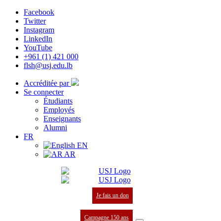
Facebook
Twitter
Instagram
LinkedIn
YouTube
+961 (1) 421 000
flsh@usj.edu.lb
Accréditée par
Se connecter
Étudiants
Employés
Enseignants
Alumni
FR
EN
AR
Je fais un don
Campagne 150 ans