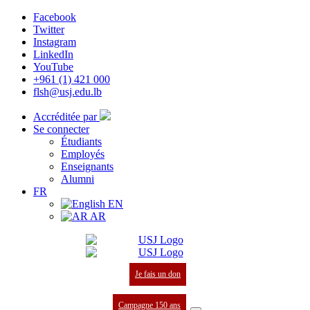
Facebook
Twitter
Instagram
LinkedIn
YouTube
+961 (1) 421 000
flsh@usj.edu.lb
Accréditée par
Se connecter
Étudiants
Employés
Enseignants
Alumni
FR
EN
AR
Je fais un don
Campagne 150 ans