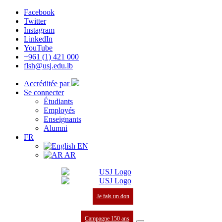
Facebook
Twitter
Instagram
LinkedIn
YouTube
+961 (1) 421 000
flsh@usj.edu.lb
Accréditée par
Se connecter
Étudiants
Employés
Enseignants
Alumni
FR
EN
AR
Je fais un don
Campagne 150 ans