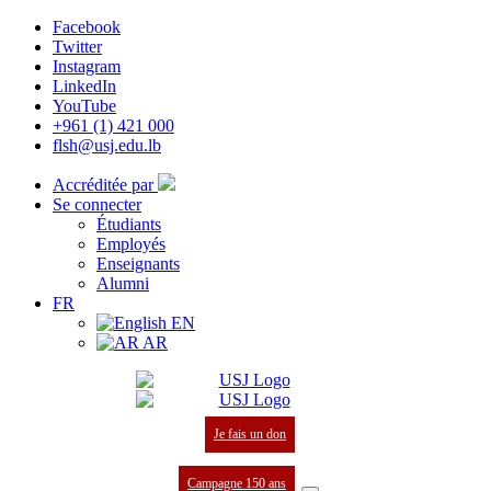
Facebook
Twitter
Instagram
LinkedIn
YouTube
+961 (1) 421 000
flsh@usj.edu.lb
Accréditée par
Se connecter
Étudiants
Employés
Enseignants
Alumni
FR
EN
AR
Je fais un don
Campagne 150 ans