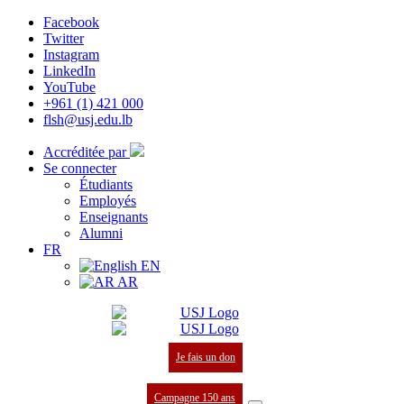
Facebook
Twitter
Instagram
LinkedIn
YouTube
+961 (1) 421 000
flsh@usj.edu.lb
Accréditée par
Se connecter
Étudiants
Employés
Enseignants
Alumni
FR
EN
AR
Je fais un don
Campagne 150 ans