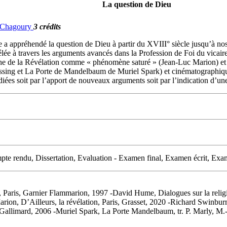
La question de Dieu
. Chagoury
3 crédits
a appréhendé la question de Dieu à partir du XVIII° siècle jusqu’à nos j
révélée à travers les arguments avancés dans la Profession de Foi du vicai
he de la Révélation comme « phénomène saturé » (Jean-Luc Marion) et (3
essing et La Porte de Mandelbaum de Muriel Spark) et cinématographiqu
étudiées soit par l’apport de nouveaux arguments soit par l’indication d’u
e rendu, Dissertation, Evaluation - Examen final, Examen écrit, Exam
 Paris, Garnier Flammarion, 1997 -David Hume, Dialogues sur la religio
rion, D’Ailleurs, la révélation, Paris, Grasset, 2020 -Richard Swinburne
, Gallimard, 2006 -Muriel Spark, La Porte Mandelbaum, tr. P. Marly, M.