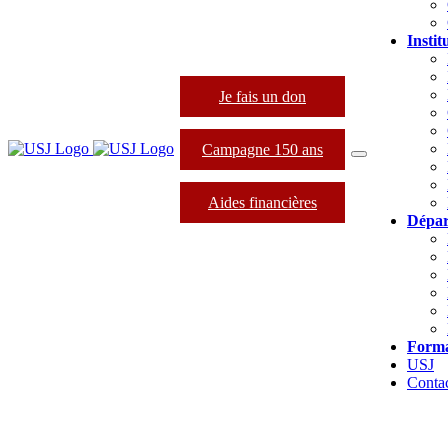
Instit
Je fais un don
Campagne 150 ans
Aides financières
Dépar
Forma
USJ
Conta