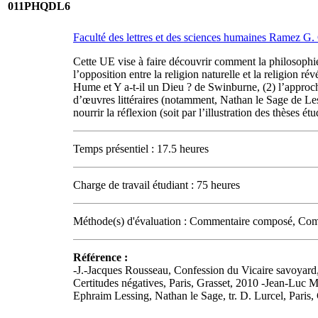
011PHQDL6
Faculté des lettres et des sciences humaines Ramez G
Cette UE vise à faire découvrir comment la philosophie 
l’opposition entre la religion naturelle et la religion 
Hume et Y a-t-il un Dieu ? de Swinburne, (2) l’approc
d’œuvres littéraires (notamment, Nathan le Sage de L
nourrir la réflexion (soit par l’illustration des thèses 
Temps présentiel : 17.5 heures
Charge de travail étudiant : 75 heures
Méthode(s) d'évaluation : Commentaire composé, Compt
Référence :
-J.-Jacques Rousseau, Confession du Vicaire savoyard,
Certitudes négatives, Paris, Grasset, 2010 -Jean-Luc Ma
Ephraim Lessing, Nathan le Sage, tr. D. Lurcel, Paris