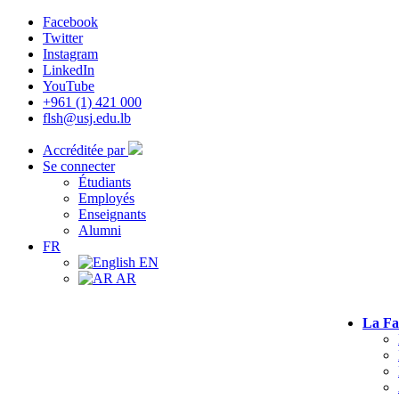
Facebook
Twitter
Instagram
LinkedIn
YouTube
+961 (1) 421 000
flsh@usj.edu.lb
Accréditée par
Se connecter
Étudiants
Employés
Enseignants
Alumni
FR
EN
AR
La Fa