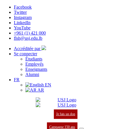
Facebook
Twitter
Instagram
LinkedIn
YouTube
+961 (1) 421 000
flsh@usj.edu.lb
Accréditée par
Se connecter
Étudiants
Employés
Enseignants
Alumni
FR
EN
AR
Je fais un don
Campagne 150 ans