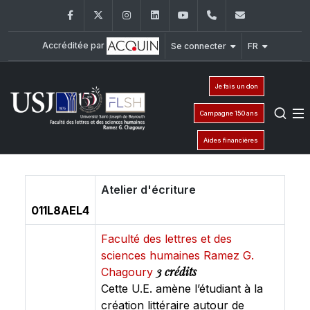
Facebook
Twitter
Instagram
LinkedIn
YouTube
+961 (1) 421 000
flsh@usj.e
Accréditée par
Se connecter
FR
Je fais un don
Campagne 150 ans
Aides financières
Atelier d'écriture
011L8AEL4
Faculté des lettres et des
sciences humaines Ramez G.
3 crédits
Chagoury
Cette U.E. amène l’étudiant à la
création littéraire autour de