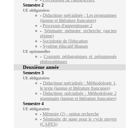
Semestre 2
UE obligatoires
-
Didactique spécialisée : Les programmes
(langue et littérature françaises)
-
Processus d'apprentissage 2
-
Séminaire mémoire recherche (ancien
régime)
-
Sociologie de l'éducation
-
Système éducatif libanais
UE optionnelles
-
Courants pédagogiques et présupposés
philosophiques
Deuxième année
Semestre 3
UE obligatoires
-
Didactique spécialisée : Méthodologie 1,
le texte (langue et littérature françaises)
-
Didactique spécialisée : Méthodologie 2
grammaire (langue et littérature françaises)
Semestre 4
UE obligatoires
-
Mémoire (2) - option recherche
-
Séminaire de stage pour le cycle moyen
(CAPES)