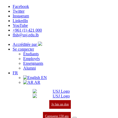
Facebook
Twitter
Instagram
LinkedIn
YouTube
+961 (1) 421 000
flsh@usj.edu.lb
Accréditée par
Se connecter
Étudiants
Employés
Enseignants
Alumni
FR
EN
AR
Je fais un don
Campagne 150 ans