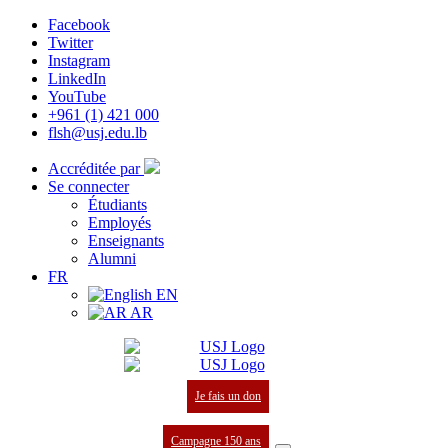
Facebook
Twitter
Instagram
LinkedIn
YouTube
+961 (1) 421 000
flsh@usj.edu.lb
Accréditée par
Se connecter
Étudiants
Employés
Enseignants
Alumni
FR
EN
AR
Je fais un don
Campagne 150 ans